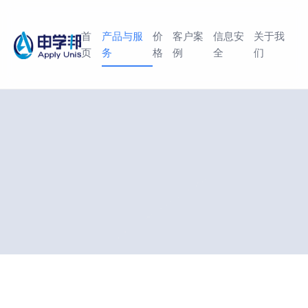
首
产品与服
价
客户案
信息安
关于我
页
务
格
例
全
们