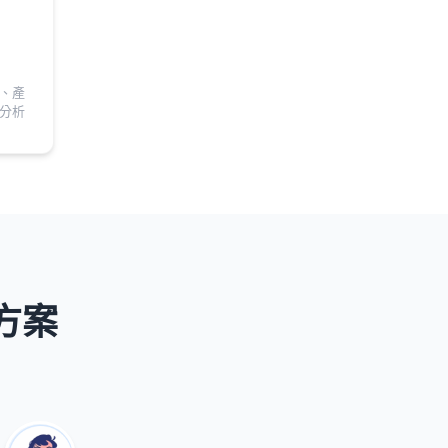
、產
分析
方案